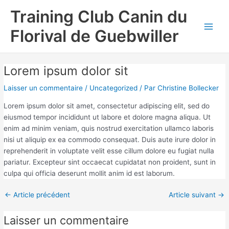
Aller
Navigation
Main
Training Club Canin du
au
des
Men
contenu
articles
Florival de Guebwiller
Lorem ipsum dolor sit
Laisser un commentaire
/
Uncategorized
/ Par
Christine Bollecker
Lorem ipsum dolor sit amet, consectetur adipiscing elit, sed do
eiusmod tempor incididunt ut labore et dolore magna aliqua. Ut
enim ad minim veniam, quis nostrud exercitation ullamco laboris
nisi ut aliquip ex ea commodo consequat. Duis aute irure dolor in
reprehenderit in voluptate velit esse cillum dolore eu fugiat nulla
pariatur. Excepteur sint occaecat cupidatat non proident, sunt in
culpa qui officia deserunt mollit anim id est laborum.
←
Article précédent
Article suivant
→
Laisser un commentaire