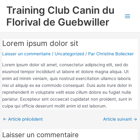
Aller
Navigation
Main
Training Club Canin du
au
des
Men
contenu
articles
Florival de Guebwiller
Lorem ipsum dolor sit
Laisser un commentaire
/
Uncategorized
/ Par
Christine Bollecker
Lorem ipsum dolor sit amet, consectetur adipiscing elit, sed do
eiusmod tempor incididunt ut labore et dolore magna aliqua. Ut
enim ad minim veniam, quis nostrud exercitation ullamco laboris
nisi ut aliquip ex ea commodo consequat. Duis aute irure dolor in
reprehenderit in voluptate velit esse cillum dolore eu fugiat nulla
pariatur. Excepteur sint occaecat cupidatat non proident, sunt in
culpa qui officia deserunt mollit anim id est laborum.
←
Article précédent
Article suivant
→
Laisser un commentaire